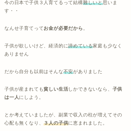
今の日本で子供３人育てるって結構
難しいと
思いま
す・・
なんせ子育てって
お金が必要だから
。
子供が欲しいけど、経済的に
諦めている
家庭も少なく
ありません
だから自分も以前はそんな
不安
がありました
子供が産まれても
貧しい生活
しかできないなら、
子供
は一人
にしよう。
とか考えていましたが、副業で収入の柱が増えてその
心配も無くなり、
３人の子供
に恵まれました。