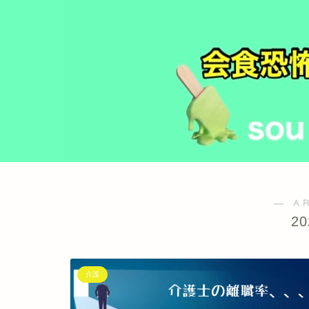
― A
2
介護